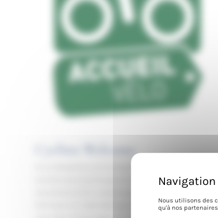
Cyclists Welcome
At Les Séraphines, we are delighted to welcome both
travellers passing through and those who love discovering
new places by bike. Located right in the centre of Bordeaux,
Nous utilisons des c
the house is an ideal starting point for your cycling routes.
qu'à nos partenaires
Just a few minutes away, you can join major iconic routes