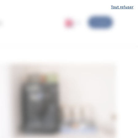
Tout refuser
To book
t