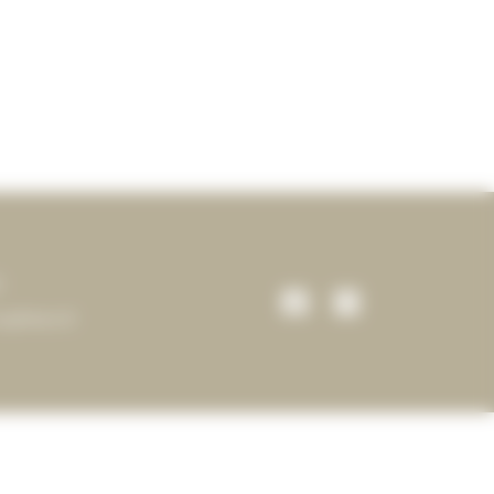
2
aphines.fr