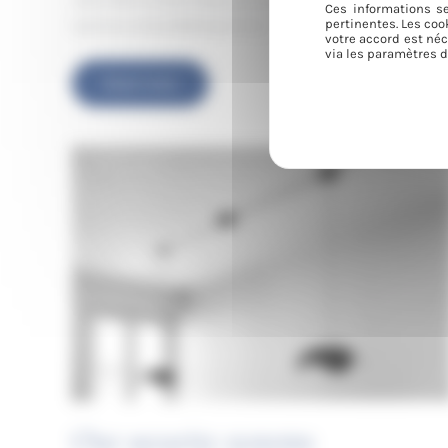
Ces informations se
pertinentes. Les coo
such as La Scandibérique or […]
votre accord est néc
via les paramètres d
Cyclists
Read more
Welcome
Our security systems