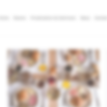
Home
Rooms
Privatization & Seminars
News
Contac